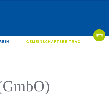
Toggle
Sliding
REIN
GEMEINSCHAFTSBEITRAG
Bar
Area
 (GmbO)