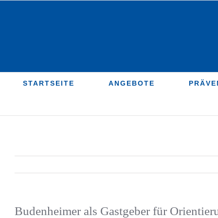
Zum
Inhalt
springen
STARTSEITE
ANGEBOTE
PRÄVE
Budenheimer als Gastgeber für Orientier