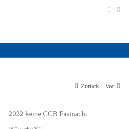
Zum
Inhalt
springen
Zurück
Vor
2022 keine CCB Fastnacht
16 Dezember 2021