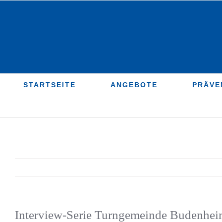
Zum
Inhalt
springen
STARTSEITE
ANGEBOTE
PRÄVE
Interview-Serie Turngemeinde Budenhei