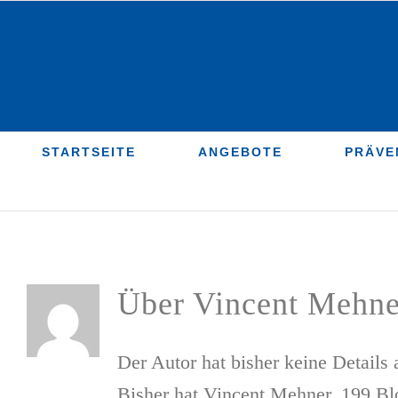
Zum
Inhalt
springen
STARTSEITE
ANGEBOTE
PRÄVE
Über
Vincent Mehne
Der Autor hat bisher keine Details
Bisher hat Vincent Mehner, 199 Bl