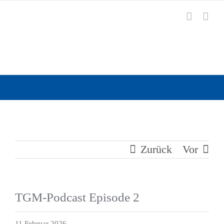
Zum
Inhalt
springen
Zurück
Vor
TGM-Podcast Episode 2
11 Februar 2026