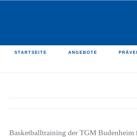
Zum
Inhalt
springen
STARTSEITE
ANGEBOTE
PRÄVE
Basketballtraining der TGM Budenheim f