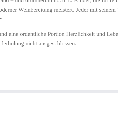
and – und drumherum noch 10 Kinder, die für reic
derner Weinbereitung meistert. Jeder mit seinem 
!“
 und eine ordentliche Portion Herzlichkeit und L
ederholung nicht ausgeschlossen.