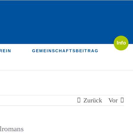
Toggle
Sliding
REIN
GEMEINSCHAFTSBEITRAG
Bar
Area
Zurück
Vor
alromans