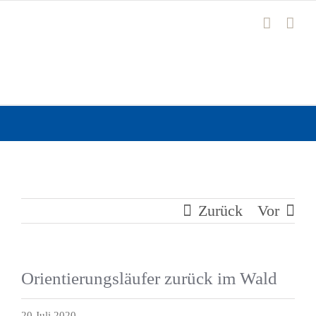
Zum
Inhalt
springen
Zurück
Vor
Orientierungsläufer zurück im Wald
20 Juli 2020