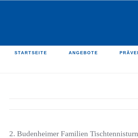
Zum
Inhalt
springen
STARTSEITE
ANGEBOTE
PRÄVE
2. Budenheimer Familien Tischtennistur