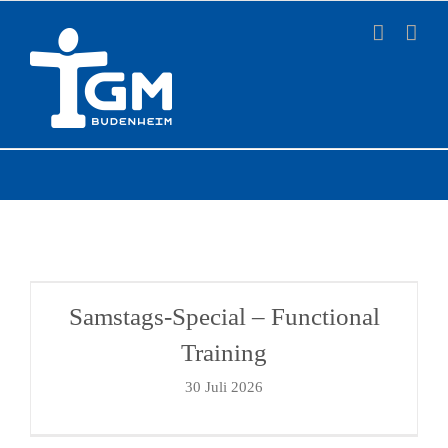
Zum
Inhalt
springen
Samstags-Special – Functional
Training
30 Juli 2026