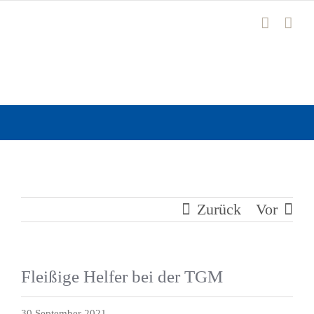
Zum
Inhalt
springen
Zurück
Vor
Fleißige Helfer bei der TGM
30 September 2021