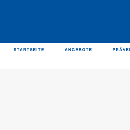
Zum
Inhalt
springen
STARTSEITE
ANGEBOTE
PRÄVE